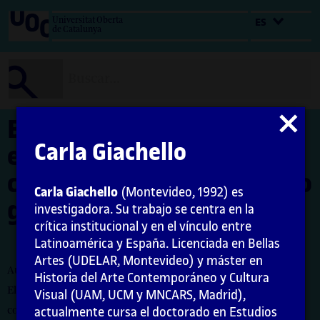
Salta
Universitat Oberta
ES
al
de Catalunya
contenido
Cerrar
Bienales del sur:
modal
Carla Giachello
estrategias curatoriales
colectivas para repensar lo
Carla Giachello
(Montevideo, 1992) es
global
investigadora. Su trabajo se centra en la
crítica institucional y en el vínculo entre
Latinoamérica y España. Licenciada en Bellas
Artes (UDELAR, Montevideo) y máster en
Autora: Carla Giachello Aguerre
Historia del Arte Contemporáneo y Cultura
El encargo y la creación de este material docente han sido
Visual (UAM, UCM y MNCARS, Madrid),
coordinados por la profesora: Maria Iñigo
actualmente cursa el doctorado en Estudios