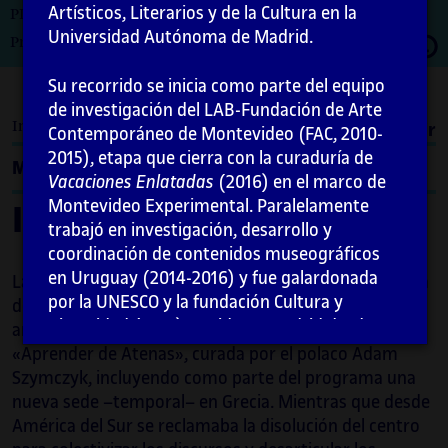
Artísticos, Literarios y de la Cultura en la
PID_00274732
Universidad Autónoma de Madrid.
Abrir
Primera edición: febrero 2021
moda
Su recorrido se inicia como parte del equipo
de investigación del LAB-Fundación de Arte
Introducción
Imprimir
Contemporáneo de Montevideo (FAC, 2010-
2015), etapa que cierra con la curaduría de
Menú
Vacaciones Enlatadas
(2016) en el marco de
Montevideo Experimental. Paralelamente
Introducción
trabajó en investigación, desarrollo y
coordinación de contenidos museográficos
en Uruguay (2014-2016) y fue galardonada
La primera Bienal de Arte Contemporáneo de América
por la UNESCO y la fundación Cultura y
del Sur (BIENALSUR) se inauguró en
2017
, el mismo
Diversidad (2017). Reside en Madrid desde
año que lo hizo la Documenta XIV bajo el título
2017 y entre sus trabajos más recientes
«Aprender de Atenas», curada por el polaco Adam
destaca su labor como documentalista y
Szymczyk, incluyendo como parte del programa una
colaboradora para la artista Rosa Barba en la
nueva sede –temporal– en Grecia. Mientras que desde
comisión de su obra
Aggregate states of
América del Sur se reclamaba la disolución del centro
matters
(2019.35 mm) para Time, Forward!