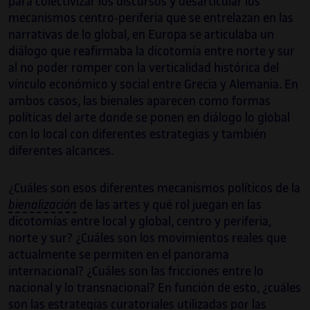
para colectivizar los discursos y desarticular los
VAC (Venecia, 2019), para el equipo de
mecanismos centro-periferia que se entrelazan en las
comisarios de
Poéticas de la democracia:
narrativas de lo global, en Europa se articulaba un
imágenes y contraimágenes de la transición
diálogo que reafirmaba la dicotomía entre norte y sur
(MNCARS, 2018-2019) y para el departamento
al no poder romper con la verticalidad histórica del
de colecciones del Museo Reina Sofía, donde
vínculo económico y social entre Grecia y Alemania. En
realiza tareas de apoyo al comisariado de la
ambos casos, las bienales aparecen como formas
colección (2019-2020).
políticas del arte donde se ponen en diálogo lo global
con lo local con diferentes estrategias y también
diferentes alcances.
¿Cuáles son esos diferentes mecanismos políticos de la
bienalización
de las artes y qué rol juegan en las
dicotomías entre local y global, centro y periferia,
norte y sur? ¿Cuáles son los movimientos reales que
actualmente se permiten en el panorama
internacional? ¿Cuáles son las fricciones entre lo
nacional y lo transnacional? En función de esto, ¿cuáles
son las estrategias curatoriales utilizadas por las