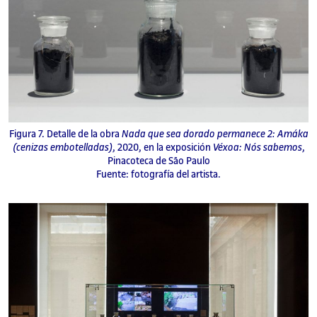
Figura 7. Detalle de la obra
Nada que sea dorado permanece 2: Amáka
(cenizas embotelladas)
, 2020, en la exposición
Véxoa: Nós sabemos
,
Pinacoteca de São Paulo
Fuente: fotografía del artista.