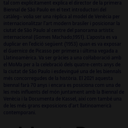
tal com explícitament explica el director de la primera
Biennal de São Paulo en el text introductori del
catàleg– volia ser una rèplica al model de Venècia per
internacionalitzar l’art modern brasiler i posicionar la
ciutat de São Paulo al centre del panorama artístic
internacional (Gomes Machado,1951). L’aposta es va
duplicar en l’edició següent (1953) quan es va exposar
el
Guernica
de Picasso per primera i última vegada a
Llatinoamèrica. Va ser gràcies a una col·laboració amb
el MoMa per a la celebració dels quatre-cents anys de
la ciutat de São Paulo i esdevingué una de les biennals
més concorregudes de la història. El 2021 aquesta
biennal farà 70 anys i encara es posiciona com una de
les més influents del món juntament amb la Biennal de
Venècia i la Documenta de Kassel, així com també una
de les més grans exposicions d’art llatinoamericà
contemporani.