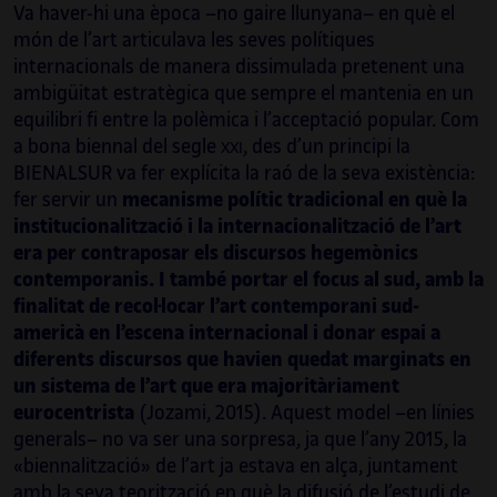
Va haver-hi una època –no gaire llunyana– en què el
(Venècia, 2019), per a l’equip de comissaris de
món de l’art articulava les seves polítiques
Poéticas de la democracia: imágenes y
internacionals de manera dissimulada pretenent una
contraimágenes de la transición
(MNCARS,
ambigüitat estratègica que sempre el mantenia en un
2018-2019) i per al departament de
equilibri fi entre la polèmica i l’acceptació popular. Com
col·leccions del Museu Reina Sofia fent
a bona biennal del segle
, des d’un principi la
XXI
tasques de suport al comissariat de la
BIENALSUR va fer explícita la raó de la seva existència:
col·lecció (2019-2020).
fer servir un
mecanisme polític tradicional en què la
institucionalització i la internacionalització de l’art
era per contraposar els discursos hegemònics
contemporanis. I també portar el focus al sud, amb la
finalitat de recol·locar l’art contemporani sud-
americà en l’escena internacional i donar espai a
diferents discursos que havien quedat marginats en
un sistema de l’art que era majoritàriament
eurocentrista
(Jozami, 2015). Aquest model –en línies
generals– no va ser una sorpresa, ja que l’any 2015, la
«biennalització» de l’art ja estava en alça, juntament
amb la seva teorització en què la difusió de l’estudi de