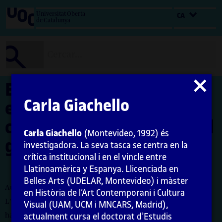
Salta
Universitat Oberta
CA
al
de Catalunya
contingut
Tancar
Biennals del Sud:
modal
Carla Giachello
estratègies curatorials
col·lectives per repensar el
Carla Giachello
(Montevideo, 1992) és
global
investigadora. La seva tasca se centra en la
crítica institucional i en el vincle entre
Llatinoamèrica y Espanya. Llicenciada en
Belles Arts (UDELAR, Montevideo) i màster
Autora: Carla Giachello Aguerre
en Història de l’Art Contemporani i Cultura
L'encàrrec i la creació d'aquest recurs d'aprenentatge UOC
Visual (UAM, UCM i MNCARS, Madrid),
han estat coordinats per la professora: Maria Iñigo
actualment cursa el doctorat d’Estudis