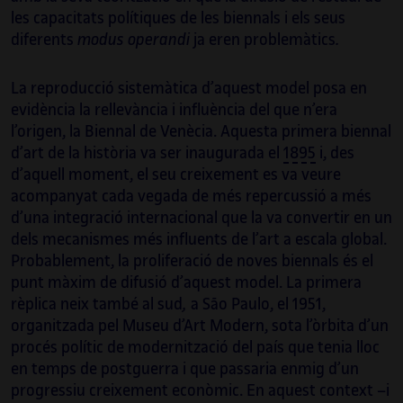
les capacitats polítiques de les biennals i els seus
diferents
modus operandi
ja eren problemàtics
.
La reproducció sistemàtica d’aquest model posa en
evidència la rellevància i influència del que n’era
l’origen, la Biennal de Venècia. Aquesta primera biennal
d’art de la història va ser inaugurada el
1895
i, des
d’aquell moment, el seu creixement es va veure
acompanyat cada vegada de més repercussió a més
d’una integració internacional que la va convertir en un
dels mecanismes més influents de l’art a escala global.
Probablement, la proliferació de noves biennals és el
punt màxim de difusió d’aquest model. La primera
rèplica neix també al sud
,
a São Paulo, el 1951,
organitzada pel Museu d’Art Modern, sota l’òrbita d’un
procés polític de modernització del país que tenia lloc
en temps de postguerra i que passaria enmig d’un
progressiu creixement econòmic. En aquest context –i