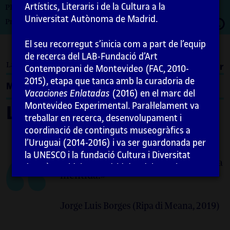
Artístics, Literaris i de la Cultura a la
PID_00274729
Universitat Autònoma de Madrid.
Obrir
Primera edició: febrer 2021
moda
El seu recorregut s’inicia com a part de l’equip
de recerca del LAB-Fundació d’Art
La biennal com a centre
Imprimir
Contemporani de Montevideo (FAC, 2010-
2015), etapa que tanca amb la curadoria de
Menú
Vacaciones Enlatadas
(2016) en el marc del
Montevideo Experimental. Paral·lelament va
La biennal com a centre
treballar en recerca, desenvolupament i
coordinació de continguts museogràfics a
l’Uruguai (2014-2016) i va ser guardonada per
la UNESCO i la fundació Cultura i Diversitat
«La biennal ha de ser un somni i una
(2017). Resideix a Madrid des del 2017 i entre
mentida.»
els seus treballs més recents destaca la seva
tasca com a documentalista i col·laboradora
per a l’artista Rosa Barba en la comissió de la
Jorge Luis Borges (Ripa di Meana, 2019)
seva obra
Aggregate states of matters
(2019.35 mm) per a Time, Forward! VAC