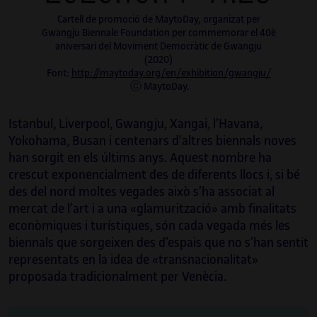
Cartell de promoció de MaytoDay, organizat per
Gwangju Biennale Foundation per commemorar el 40è
aniversari del Moviment Democràtic de Gwangju
(2020)
Font:
http://maytoday.org/en/exhibition/gwangju/
ⓒ MaytoDay.
Istanbul, Liverpool, Gwangju, Xangai, l’Havana,
Yokohama, Busan i centenars d’altres biennals noves
han sorgit en els últims anys. Aquest nombre ha
crescut exponencialment des de diferents llocs i, si bé
des del nord moltes vegades això s’ha associat al
mercat de l’art i a una «glamurització» amb finalitats
econòmiques i turístiques, són cada vegada més les
biennals que sorgeixen des d’espais que no s’han sentit
representats en la idea de «transnacionalitat»
proposada tradicionalment per Venècia.