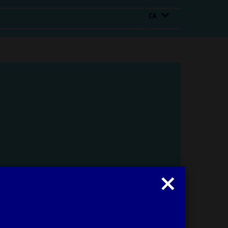
CA
Tancar
modal
: Maria Iñigo
Obrir