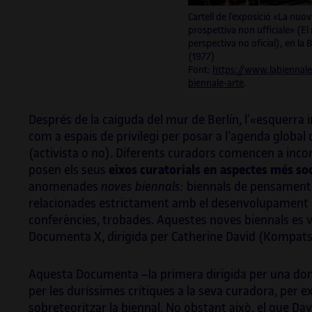
Cartell de l’exposició «La nuov
prospettiva non ufficiale» (El 
perspectiva no oficial), en la 
(1977)
Font:
https://www.labiennale.
biennale-arte
.
Després de la caiguda del mur de Berlín, l’«esquerra 
com a espais de privilegi per posar a l’agenda global 
(activista o no). Diferents curadors comencen a inc
posen els seus
eixos curatorials en aspectes més soc
anomenades
noves biennals:
biennals de pensament 
relacionades estrictament amb el desenvolupament de
conferències, trobades. Aquestes noves biennals es v
Documenta X, dirigida per Catherine David (Kompatsi
Aquesta Documenta –la primera dirigida per una don
per les duríssimes crítiques a la seva curadora, per ex
sobreteoritzar la biennal. No obstant això, el que Dav