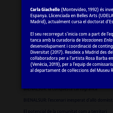
Carla Giachello
(Montevideo, 1992) és invest
Espanya. Llicenciada en Belles Arts (UDEL
Madrid), actualment cursa el doctorat d’Est
El seu recorregut s’inicia com a part de l
tanca amb la curadoria de
Vacaciones Enl
desenvolupament i coordinació de contingu
Diversitat (2017). Resideix a Madrid des de
Introducció
col·laboradora per a l’artista Rosa Barba e
(Venècia, 2019), per a l’equip de comissari
La biennal com a centre
al departament de col·leccions del Museu Re
La biennal com a trobada
BIENALSUR: la conquesta cartogràfica
BIENALSUR: l’escenari inesperat d’allò domèst
El potencial de la comunitat com a territori