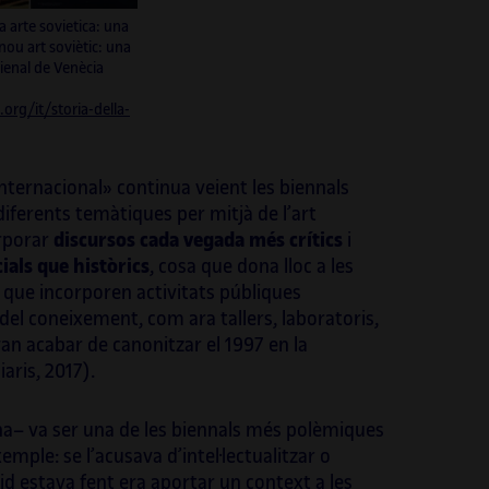
a arte sovietica: una
nou art soviètic: una
Bienal de Venècia
org/it/storia-della-
internacional» continua veient les biennals
diferents temàtiques per mitjà de l’art
orporar
discursos cada vegada més crítics
i
ials
que històrics
, cosa que dona lloc a les
que incorporen activitats públiques
l coneixement, com ara tallers, laboratoris,
an acabar de canonitzar el 1997 en la
aris, 2017).
a– va ser una de les biennals més polèmiques
emple: se l’acusava d’intel·lectualitzar o
id estava fent era aportar un context a les