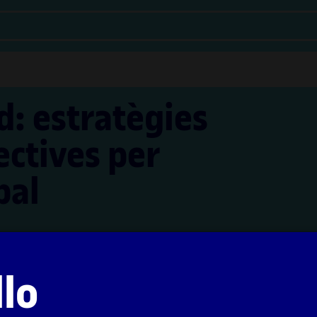
d: estratègies
lectives per
bal
aprenentatge UOC han estat coordinats per la professora
llo