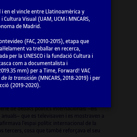
modal
 i en el vincle entre Llatinoamèrica y
i i Cultura Visual (UAM, UCM i MNCARS,
utònoma de Madrid.
Imprimir
trobada
Montevideo (FAC, 2010-2015), etapa que
·lelament va treballar en recerca,
a per la UNESCO i la fundació Cultura i
a tasca com a documentalista i
na consciència total respecte a la seva
019.35 mm) per a Time, Forward! VAC
urant el període comprès entre els anys 1974 i
de la transición
(MNCARS, 2018-2019) i per
periodista, polític de professió (que
ecció (2019-2020).
t al Partit Comunista Italià. Durant aquest
ionar com a antifeixista i prodemocràtica. Al
i es va dur a terme mitjançant quatre biennals
sèrie de debats polítics internacionals –els
 anuals– que es televisaven i es mostraven a
irmava l’espai polític internacional de la
sos tercers, cosa que també reforçava el seu