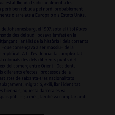
a estat lligada tradicionalment a les
va però ben rebuda pel nord, probablement
nents o arrelats a Europa o als Estats Units.
 de Johannesburg, el 1997, sota el títol
Rutes
ensada des del sud i posava èmfasi en la
jançant l’anàlisi de la història i dels corrents
’ús –que començava a ser massiu– de la
implificat. A fi d’evidenciar la complexitat i
stcolonials des dels diferents punts del
ix del comerç entre Orient i Occident,
ls diferents efectes i processos de la
 artistes de seixanta-tres nacionalitats
plaçament, migració, exili, llar i identitat.
les biennals, aquesta darrera es va
 espais públics; a més, també va comptar amb