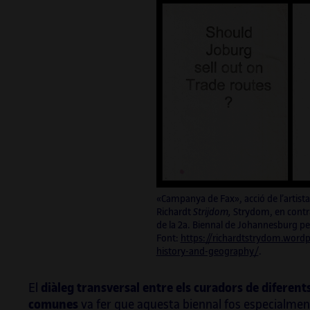
«Campanya de Fax», acció de l’artista
Richardt
Strijdom,
Strydom, en contr
de la 2a. Biennal de Johannesburg p
Font:
https://richardtstrydom.word
history-and-geography/
.
El
diàleg transversal entre els curadors de diferent
comunes
va fer que aquesta biennal fos especialment