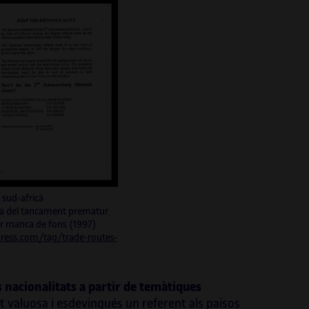
 sud-africà
a del tancament prematur
er manca de fons (1997)
press.com/tag/trade-routes-
s nacionalitats a partir de temàtiques
 valuosa i esdevingués un referent als països