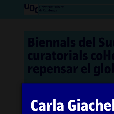
Salta
Universitat Oberta
al
de Catalunya
contingut
Biennals del Su
curatorials col·
repensar el glo
Autora: Carla Giachello Aguerre
L'encàrrec i la creació d'aquest recurs d'
Carla Giache
PID_00274729
Primera edició: febrer 2021