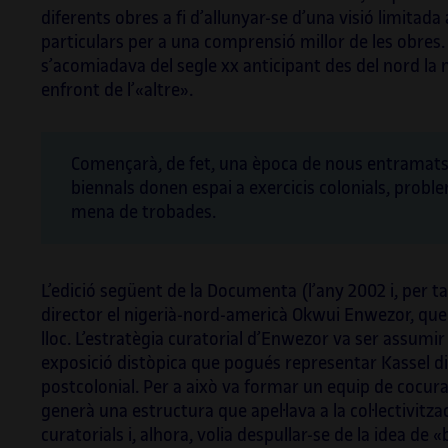
diferents obres a fi d’allunyar-se d’una visió limitada
particulars per a una comprensió millor de les obres. 
s’acomiadava del segle xx anticipant des del nord la
enfront de l’«altre».
Començarà, de fet, una època de nous entramats 
biennals donen espai a exercicis colonials, pro
mena de trobades.
L’edició següent de la Documenta (l’any 2002 i, per ta
director el nigerià-nord-americà Okwui Enwezor, que
lloc. L’estratègia curatorial d’Enwezor va ser assumi
exposició distòpica que pogués representar Kassel di
postcolonial. Per a això va formar un equip de cocura
generà una estructura que apel·lava a la col·lectivitza
curatorials i, alhora, volia despullar-se de la idea de