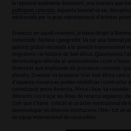
la repetició esdevenia dominant, una manera que havi
polítiques colonials
. Aquesta biennal va ser disrupti
edulcorada per la gran representació d’artistes provi
Enwezor, en aquell moment, ja havia dirigit la Biennal
comercials: història i geografia
. Va ser una biennal p
qüestió global vinculada a la qüestió transnacional mit
migratoris i la història de Sud-àfrica. Qüestionava l
terminologia referida al «postcolonial» i com s’havia s
diversitat que implicaven els processos colonials i po
planeta, Enwezor va proposar triar Sud-àfrica com a e
d’aquesta manera es podien visibilitzar i contrastar e
colonització entre Amèrica, Àfrica i Àsia. Va convidar
diferents i va traçar les línies de recerca següents: des
Com que s’havia criticat el caràcter institucional de 
desenvolupar en diverses institucions i fins i tot en
un equip internacional de cocuradors.