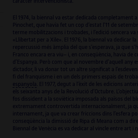
caràcter intervencionista.
El 1974, la biennal va estar dedicada completament a 
Pinochet, que havia fet un cop d’estat l’11 de setembr
terme mobilitzacions i trobades, i l’edició sencera va
«Llibertat per a Xile». El 1976, la biennal va dedicar l
repercussió més àmplia del que s’esperava, ja que s’
Franco encara era viu– i, en conseqüència, havia de c
d’Espanya. Però com que al novembre d’aquell any e
dictador, li va donar tot un altre significat a l’esdev
fi del franquisme i en un dels primers espais de troba
espanyola
. El 1977, degut a l’èxit de les edicions an
els seixanta anys de la Revolució d’Octubre. L’objecti
fos dissident a la soviètica imposada als països del bl
extremament controvertida internacionalment, ja que
internament, ja que va crear friccions dins l’esfera pol
conseqüència la dimissió de Ripa di Meana com a direct
Biennal de Venècia es va dedicar al vincle entre art i 