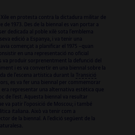
Xile en protesta contra la dictadura militar de
e de 1973. Des de la biennal es van portar a
 ser dedicada al poble xilè sota l’emblema
a seva edició a Espanya, i va tenir una
havia començat a planificar el 1975 –quan
onsistir en una representació no oficial
s va produir sorprenentment la defunció del
eniment i es va convertir en una biennal sobre la
da de l’escena artística durant la
Transició
teriors, es va fer una biennal per commemorar
u era representar una alternativa estètica que
oc de l’est. Aquesta biennal va resultar
 va patir l’oposició de Moscou; i també
ítica italiana. Això va tenir com a
or de la biennal. A l’edició següent de la
naturalesa.