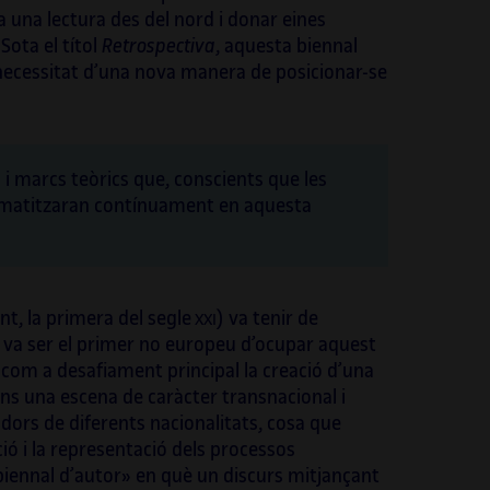
 a una lectura des del nord i donar eines
Sota el títol
Retrospectiva
, aquesta biennal
 necessitat d’una nova manera de posicionar-se
i marcs teòrics que, conscients que les
blematitzaran contínuament en aquesta
nt, la primera del segle
) va tenir de
XXI
 va ser el primer no europeu d’ocupar aquest
r com a desafiament principal la creació d’una
ns una escena de caràcter transnacional i
dors de diferents nacionalitats, cosa que
ció i la representació dels processos
 «biennal d’autor» en què un discurs mitjançant