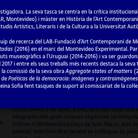
igadora. La seva tasca se centra en la crítica institucional
AR, Montevideo) i màster en Història de l’Art Contemporan
udis Artístics, Literaris i de la Cultura a la Universitat A
La biennal com a trobada
La biennal com a 
’equip de recerca del LAB-Fundació d’Art Contemporani de 
atadas
(2016) en el marc del Montevideo Experimental. Paral
ts museogràfics a l’Uruguai (2014-2016) i va ser guardonad
l 2017 i entre els seus treballs més recents destaca la sev
Políticament es podria dir que
Venècia
va demostrar u
n la comissió de la seva obra
Aggregate states of matters
(2
influència internacional sobretot en l’àmbit polític d
s de
Poéticas de la democracia: imágenes y contraimágenes 
1978, quan va ser presidida per
Carlo Ripa di Meana
, 
ina Sofia fent tasques de suport al comissariat de la col·l
posteriorment va ser senador de la República) i afilia
període històric tan particular, la biennal es va posic
període se’l va anomenar
Refundació de la Biennal
, 
consecutives, a les quals, a més, se’ls van afegir una 
integrants dels quals variaven segons les temàtiques
ic
tothom a l’emblemàtica plaça de Sant Marco. Això reaf
biennal i interferia directament en polítiques de paï