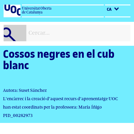
Salta
Universitat Oberta
CA
al
de Catalunya
contingut
Cossos negres en el cub
blanc
Autora: Suset Sánchez
L'encàrrec i la creació d'aquest recurs d'aprenentatge UOC
han estat coordinats per la professora: Maria Íñigo
PID_00282973