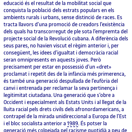
educació és el resultat de la mobilitat social que
conquista la població dels estrats populars en els
ambients rurals i urbans, sense distinció de races. Es
tracta llavors d’una promoció de creadors l’existència
dels quals ha transcorregut de ple sota l’empremta del
projecte social de la Revolució cubana. A diferència dels
seus pares, no havien viscut el règim anterior i, per
consegüent, les idees d’igualtat i democràcia racial
seran omnipresents en aquests joves. Però
precisament per estar en possessió d’un «dret»
proclamat i repetit des de la infància més primerenca,
és també una generació despullada de l’eufòria del
canvi i entrenada per reclamar la seva pertinença i
legitimitat ciutadana. Una generació que s’obre a
Occident i especialment als Estats Units i al llegat de la
lluita racial pels drets civils dels afronordamericans, a
contrapel de la mirada unidireccional a Europa de l’Est
i el bloc socialista anterior a
1989
. És potser la
generació més colpejada pel racisme quotidià a peu de