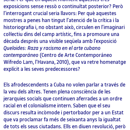
exposicions sense ressò o continuïtat posterior? Però
l’interrogant crucial seria llavors: Per què aquestes
mostres a penes han tingut l’atenció de la crítica i la
historiografia i, no obstant això, circulen en l’imaginari
col·lectiu dins del camp artístic, fins a promoure una
dècada després una visible seqüela amb l’exposició
Queloides: Raza y racismo en el arte cubano
contemporáneo
(Centro de Arte Contemporáneo
Wifredo Lam, l’Havana, 2010), que va retre homenatge
explícit a les seves predecessores?
Els afrodescendents a Cuba no volen parlar a través de
la veu dels altres. Tenen plena consciència de les
jerarquies socials que continuen aferrades a un ordre
racial en el colonialisme intern. Saben que el seu
discurs resulta incòmode i pertorbador per a un Estat
que va proclamar fa més de seixanta anys la igualtat
de tots els seus ciutadans. Ells en diuen revolució, però