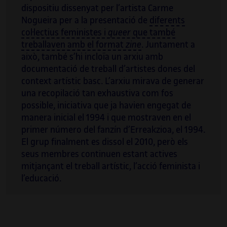
dispositiu dissenyat per l’artista Carme
Nogueira per a la presentació de
diferents
col·lectius feministes i
queer
que també
treballaven amb el format
zine
. Juntament a
això, també s’hi incloïa un arxiu amb
documentació de treball d’artistes dones del
context artístic basc. L’arxiu mirava de generar
una recopilació tan exhaustiva com fos
possible, iniciativa que ja havien engegat de
manera inicial el 1994 i que mostraven en el
primer número del fanzín d’Erreakzioa, el 1994.
El grup finalment es dissol el 2010, però els
seus membres continuen estant actives
mitjançant el treball artístic, l’acció feminista i
l’educació.