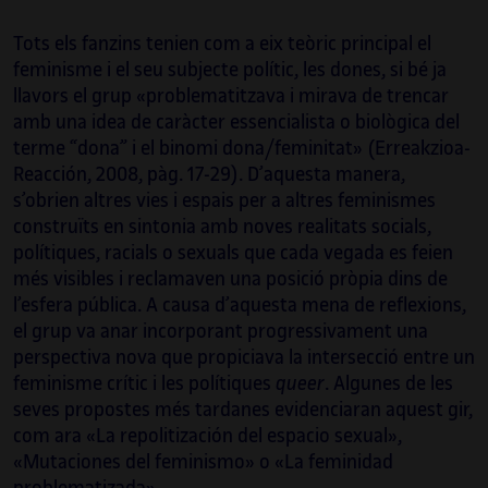
Tots els fanzins tenien com a eix teòric principal el
feminisme i el seu subjecte polític, les dones, si bé ja
llavors el grup «problematitzava i mirava de trencar
amb una idea de caràcter essencialista o biològica del
terme “dona” i el binomi dona/feminitat» (Erreakzioa-
Reacción, 2008, pàg. 17-29). D’aquesta manera,
s’obrien altres vies i espais per a altres feminismes
construïts en sintonia amb noves realitats socials,
polítiques, racials o sexuals que cada vegada es feien
més visibles i reclamaven una posició pròpia dins de
l’esfera pública. A causa d’aquesta mena de reflexions,
el grup va anar incorporant progressivament una
perspectiva nova que propiciava la intersecció entre un
feminisme crític i les polítiques
queer
. Algunes de les
seves propostes més tardanes evidenciaran aquest gir,
com ara «La repolitización del espacio sexual»,
«Mutaciones del feminismo» o «La feminidad