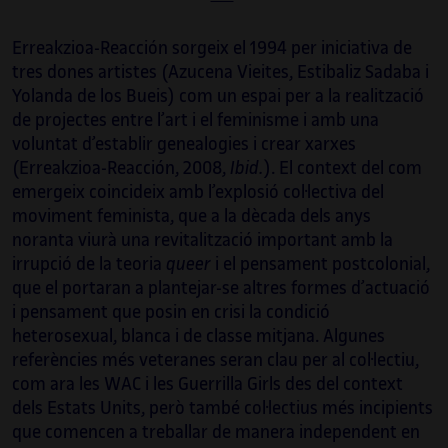
Erreakzioa-Reacción sorgeix el 1994 per iniciativa de
tres dones artistes (Azucena Vieites, Estibaliz Sadaba i
Yolanda de los Bueis) com un espai per a la realització
de projectes entre l’art i el feminisme i amb una
voluntat d’establir genealogies i crear xarxes
(Erreakzioa-Reacción, 2008,
Ibid.
). El context del com
emergeix coincideix amb l’explosió col·lectiva del
moviment feminista, que a la dècada dels anys
noranta viurà una revitalització important amb la
irrupció de la teoria
queer
i el pensament postcolonial,
que el portaran a plantejar-se altres formes d’actuació
i pensament que posin en crisi la condició
heterosexual, blanca i de classe mitjana. Algunes
referències més veteranes seran clau per al col·lectiu,
com ara les WAC i les Guerrilla Girls des del context
dels Estats Units, però també col·lectius més incipients
que comencen a treballar de manera independent en