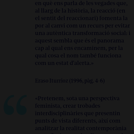
en què ens parla de les vegades que,
Philipsz, Lise Harlev, Phil Collins o Jakob
al llarg de la història, la reacció (en
Kolding. El 2017 va finalitzar la seva tesi
el sentit del reaccionari) fomenta la
doctoral
Dispositifs of Touching: A Curatorial
por al canvi com un recurs per evitar
Study on The Plazas of Sovereignty
en el
una autèntica transformació social: i
departament de Visual Cultures
aquest sembla que és el panorama
(
Curatorial/Knowledge
) de Goldsmiths
cap al qual ens encaminem, per la
College University of London. Del 2016 al 2019
qual cosa el nom també funciona
va formar part de la Comissió Tècnica
com un estat d’alerta.»
Temporal de Eremuak del Govern basc.
Actualment, imparteix el curs
Curating
Positions
(juntament amb Marwa Arsanios i
Eraso Iturrioz (1996, pàg. 4-6)
Leon Filter) en el Máster d’Art del Dutch Art
Institute, a Arnhem. El 2020-2021 ha rebut la
«Pretenem, sota una perspectiva
beca MAEC-AECID de l’Acadèmia d’Espanya a
feminista, crear trobades
Roma.
interdisciplinàries que presentin
punts de vista diferents, així com
analitzar la realitat contemporània