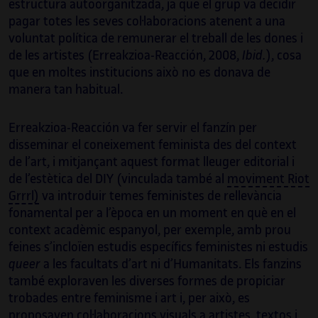
estructura autoorganitzada, ja que el grup va decidir
pagar totes les seves col·laboracions atenent a una
voluntat política de remunerar el treball de les dones i
de les artistes (Erreakzioa-Reacción, 2008,
Ibid.
), cosa
que en moltes institucions això no es donava de
manera tan habitual.
Erreakzioa-Reacción va fer servir el fanzín per
disseminar el coneixement feminista des del context
de l’art, i mitjançant aquest format lleuger editorial i
de l’estètica del DIY (vinculada també al
moviment Riot
Grrrl)
va introduir temes feministes de rellevància
fonamental per a l’època en un moment en què en el
context acadèmic espanyol, per exemple, amb prou
feines s’incloïen estudis específics feministes ni estudis
queer
a les facultats d’art ni d’Humanitats. Els fanzins
també exploraven les diverses formes de propiciar
trobades entre feminisme i art i, per això, es
proposaven col·laboracions visuals a artistes, textos i