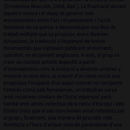
(Erreakzioa-Reacción, 2008,
Ibid.
). La frustració davant
aquesta manca i el desig de generar més
encreuaments entre l’art i el pensament i l’acció
feminista els va portar a desenvolupar una línia de
treball múltiple que va propiciar, entre diverses
actuacions, la traducció a l’espanyol de textos
fonamentals que s’estaven publicant al moment,
sobretot, en el context anglosaxó. A més, el grup va
crear un context artístic específic a partir
d’intervencions com: la invitació a diverses artistes a
mostrar la seva obra, la creació d’un teixit social que
propiciava l’ocupació d’un espai concret on compartir
l’interès comú pels feminismes, un treball en xarxa
amb iniciatives similars de l’Estat espanyol, però
també amb altres col·lectius de la resta d’Europa i dels
Estats Units que al seu torn havien estat referents per
al grup i, finalment, una manera de procedir més
feminista a l’hora d’actuar sota els paràmetres d’una