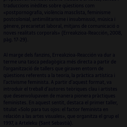
traduccions inèdites sobre qüestions com
«postpornografia, violència masclista, feminisme
postcolonial, antimilitarisme i insubmissió, música i
gènere, precarietat laboral, mitjans de comunicació o
noves realitats corporals» (Erreakzioa-Reacción, 2008,
pàg. 17-29).
Al marge dels fanzins, Erreakzioa-Reacción va dur a
terme una tasca pedagògica més directa a partir de
l’organització de tallers que giraven entorn de
qüestions referents a la teoria, la pràctica artística i
l’activisme feminista. A partir d’aquest format, va
introduir el treball d’autores teòriques clau i artistes
que desenvolupaven de manera pionera pràctiques
feministes. En aquest sentit, destaca el primer taller,
titulat «Solo para tus ojos: el factor feminista en
relación a las artes visuales», que organitza el grup el
1997, a Arteleku (Sant Sebastià).