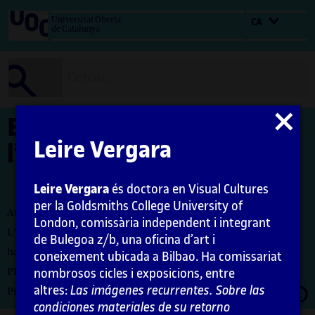
Salta
Universitat Oberta
CA
al
de Catalunya
contingut
Tancar
El comissariat i
modal
Leire Vergara
l’autoorganització
Leire Vergara
és doctora en Visual Cultures
per la Goldsmiths College University of
Autora: Leire Vergara
London, comissària independent i integrant
L'encàrrec i la creació d'aquest recurs d'aprenentatge UOC
de Bulegoa z/b, una oficina d’art i
han estat coordinats per la professora: Maria Iñigo
coneixement ubicada a Bilbao. Ha comissariat
PID_00276568
nombrosos cicles i exposicions, entre
altres:
Las imágenes recurrentes. Sobre las
Obrir
Primera edició: febrer 2021
moda
condiciones materiales de su retorno