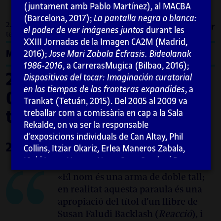
(juntament amb Pablo Martínez), al MACBA
(Barcelona, 2017);
La pantalla negra o blanca:
2. Formes del col·lectiu. Grups, contextos i
Imprimir
el poder de ver imágenes juntos
durant les
temporalitats / 2.4. Erreakzioa-Reacción
XXIII Jornadas de la Imagen CA2M (Madrid,
Menú
2016);
Jose Mari Zabala Écfrasis. Bideolanak
1986-2016
, a CarrerasMugica (Bilbao, 2016);
2. Formes del col·lectiu.
Dispositivos del tocar: Imaginación curatorial
en los tiempos de las fronteras expandides
, a
Grups, contextos i
Trankat (Tetuán, 2015). Del 2005 al 2009 va
temporalitats
treballar com a comissària en cap a la Sala
Rekalde, on va ser la responsable
d’exposicions individuals de Can Altay, Phil
2.4. Erreakzioa-Reacción
Collins, Itziar Okariz, Erlea Maneros Zabala,
Iñaki Imaz, Haegue Yang, Sean Snyder i Peter
Friedl, entre altres. Del 2002 al 2005 va ser
«El nom és una arma de doble tall;
codirectora de la DAE- Donostiako Arte
en realitat aquesta paraula és una
Ekinbideak (juntament amb Peio Aguirre), un
apropiació del títol d’un llibre de
projecte associat a Arteleku que va produir
Susan Faludi Backlash (
Reacció
), i
projectes amb artistes com ara Susan