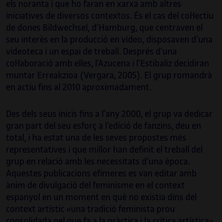
els noranta i que ho faran en xarxa amb altres
iniciatives de diversos contextos. És el cas del col·lectiu
de dones Bildwechsel, d’Hamburg, que centraven el
seu interès en la producció en vídeo, disposaven d’una
videoteca i un espai de treball. Després d’una
col·laboració amb elles, l’Azucena i l’Estibaliz decidiran
muntar Erreakzioa (Vergara, 2005). El grup romandrà
en actiu fins al 2010 aproximadament.
Des dels seus inicis fins a l’any 2000, el grup va dedicar
gran part del seu esforç a l’edició de fanzins, deu en
total, i ha estat una de les seves propostes més
representatives i que millor han definit el treball del
grup en relació amb les necessitats d’una època.
Aquestes publicacions efímeres es van editar amb
ànim de divulgació del feminisme en el context
espanyol en un moment en què no existia dins del
context artístic «una tradició feminista prou
consolidada pel que fa a la pràctica i la crítica artística»