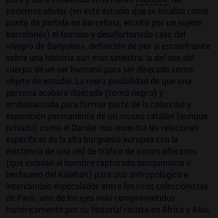
Contemporánea y Teoría Crítica (CRMEP) en la
podemos obviar (en este estudio que se localiza como
Kingston University, Londres. Ha obtenido la
punto de partida en Barcelona, escrito por un sujeto
Beca de Estudios en el Extranjero de la
barcelonés) el famoso y desafortunado caso del
Generalitat de Catalunya 2020-21.
«Negro de Banyoles», definición de por sí escalofriante
sobre una historia aún más siniestra: la del uso del
cuerpo de un ser humano para ser disecado como
objeto de estudio. La mera posibilidad de que una
persona acabara disecada (como negro) y
embalsamada para formar parte de la colección y
exposición permanente de un museo catalán (aunque
privado) como el Darder nos muestra las relaciones
específicas de la alta burguesía europea con la
existencia de una red de tráfico de iconos africanos
(que incluían al hombre capturado bosquimano o
bechuano del Kalahari) para uso antropológico e
intercambio especulador entre los ricos coleccionistas
de París, uno de los ejes más comprometidos
históricamente por su historial racista en África y Asia,