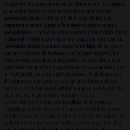
Lo que ha ido sucediendo en Occidente con los cuerpos
Journal of Aesthetics & Protest: Issue # 11,
y las vidas negros suma en sí mismo una colosal
Newsletter Project (Marc Herbst) L.A. 2020.
genealogía de la humillación, la brutalización y la
Manifestaciones Públicas de Afecto (Florencia
deshumanización, junto a la extrema explotación y
Portocarrero), BAR project, Barcelona, 2016.
apropiación criminal de esos cuerpos y esas vidas. Esto
Paesagio, ed Blauer Hase (Riccardo Giacconi),
incluye el tráfico a gran escala y todas las medidas de
2019. Spectres of Modernism (Clare Carolin),
represión: desde cadenas hasta todo tipo de látigos y
Raven Row, Londres, 2017. The Harbor,
demás métodos de torturas. La concienciación y las
Betalocal, San Juan PR, South London Gallery,
herramientas para esta dependen de un trabajo que
Tate Britain, Londres, BCNProducció\10
debemos hacer entre toda la base de la sociedad y con
Barcelona, Proyectos Ultravioleta, Guatemala,
la implicación de varias generaciones. El esclavismo y
Aformal Academy, Hong Kong-Shenzen Bi-
el tráfico son parte de un capitalismo feroz y de su
City Biennale of Urbanism\Architecture,
formato industrializado, global y a gran escala, donde
eme3, Barcelona, INCA Detroit, USA o Alkovi
las élites del viejo mundo trabajan desde
gallery, Helsinki, INDEX, México.
complicidades nuevas con las élites de las nuevas
repúblicas o federaciones de ambas Américas. Como
Varias de sus publicaciones pueden
señaló Marx: «La velada esclavitud de los trabajadores
estudiarse en MACBA Arxiu. Actualmente,
asalariados en Europa necesitaba para su pedestal la
está finalizando un máster de Filosofía
pura y dura esclavitud en el nuevo
mundo»
. No