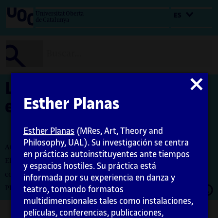
Salta
Universitat Oberta
ES
al
de Catalunya
contenido
Cerrar
La revolución de las
modal
Esther Planas
estatuas
Esther Planas
(MRes, Art, Theory and
Philosophy, UAL). Su investigación se centra
Autora: Esther Planas
en prácticas autoinstituyentes ante tiempos
El encargo y la creación de este material docente han sido
y espacios hostiles. Su práctica está
coordinados por la profesora: Maria Íñigo
informada por su experiencia en danza y
Abrir
PID_00282980
teatro, tomando formatos
moda
multidimensionales tales como instalaciones,
películas, conferencias, publicaciones,