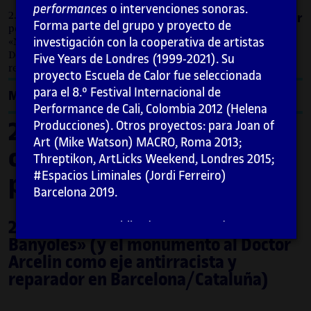
performances
o intervenciones sonoras.
2. Acciones llevadas a cabo como protestas
Imprimir
Forma parte del grupo y proyecto de
políticas / 2.6. Antonio López frente al
investigación con la cooperativa de artistas
«Negro de Banyoles» (y el monumento al
Doctor Arcelin como eje antirracista y
Five Years de Londres (1999-2021). Su
reparador en Barcelona/Cataluña)
proyecto Escuela de Calor fue seleccionada
para el 8.º Festival Internacional de
Menú
Performance de Cali, Colombia 2012 (Helena
2. Acciones llevadas a
Producciones). Otros proyectos: para Joan of
Art (Mike Watson) MACRO, Roma 2013;
cabo como protestas
Threptikon, ArtLicks Weekend, Londres 2015;
#Espacios Liminales (Jordi Ferreiro)
políticas
Barcelona 2019.
2.6. Antonio López frente al «Negro de
Ha expuesto, publicado o presentado
Banyoles» (y el monumento al Doctor
ponencias en Spike Island, Associates Space
(Carmen Juliá), Bristol, 2020. Performing
Arcelin como eje antirracista y
Otherness: a Postcolonial Approach to
reparador en Barcelona/Cataluña)
Francoist Spain (María Iñigo Clavo),
Edinburgh University, Scotland, 2018. The