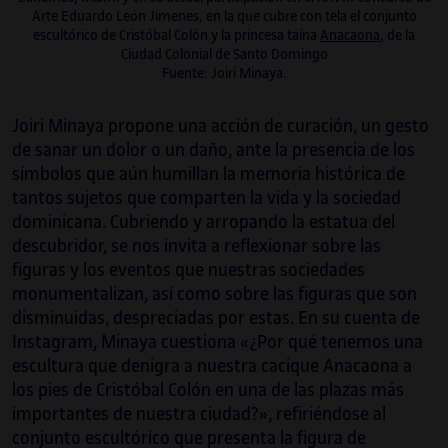
Contemporánea y Teoría Crítica (CRMEP) en la
Arte Eduardo León Jimenes, en la que cubre con tela el conjunto
Kingston University, Londres. Ha obtenido la
escultórico de Cristóbal Colón y la princesa taína
Anacaona
, de la
Beca de Estudios en el Extranjero de la
Ciudad Colonial de Santo Domingo
Fuente: Joiri Minaya.
Generalitat de Catalunya 2020-21.
Joiri Minaya propone una acción de curación, un gesto
de sanar un dolor o un daño, ante la presencia de los
símbolos que aún humillan la memoria histórica de
tantos sujetos que comparten la vida y la sociedad
dominicana. Cubriendo y arropando la estatua del
descubridor, se nos invita a reflexionar sobre las
figuras y los eventos que nuestras sociedades
monumentalizan, así como sobre las figuras que son
disminuidas, despreciadas por estas. En su cuenta de
Instagram, Minaya cuestiona «¿Por qué tenemos una
escultura que denigra a nuestra cacique Anacaona a
los pies de Cristóbal Colón en una de las plazas más
importantes de nuestra ciudad?», refiriéndose al
conjunto escultórico que presenta la figura de