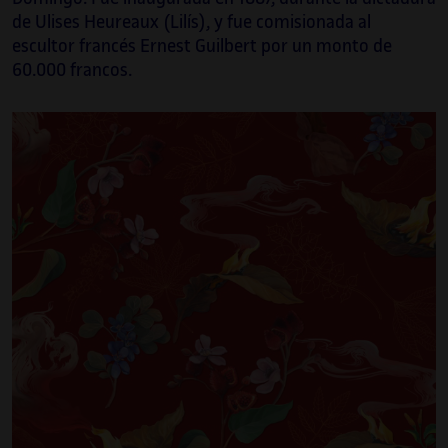
de Ulises Heureaux (Lilís), y fue comisionada al
escultor francés Ernest Guilbert por un monto de
60.000 francos.