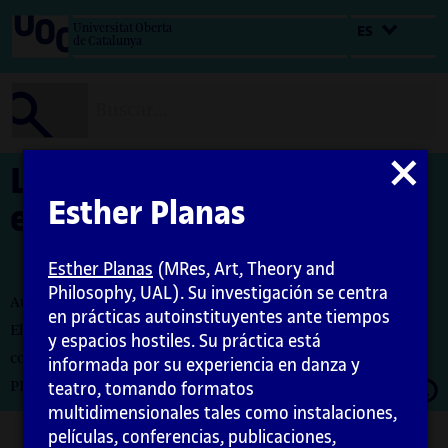
Salta
Universitat Oberta
ES
al
de Catalunya
contenido
Cerrar
La revolución de las
modal
Esther Planas
estatuas
Esther Planas
(MRes, Art, Theory and
Philosophy, UAL). Su investigación se centra
Autora: Esther Planas
en prácticas autoinstituyentes ante tiempos
El encargo y la creación de este material docente han sido
y espacios hostiles. Su práctica está
coordinados por la profesora: Maria Íñigo
informada por su experiencia en danza y
Abrir
PID_00282980
teatro, tomando formatos
moda
multidimensionales tales como instalaciones,
películas, conferencias, publicaciones,