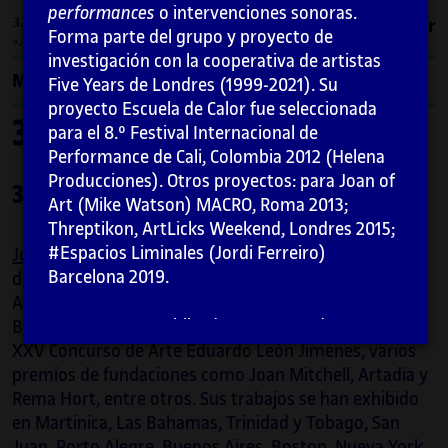
performances
o intervenciones sonoras.
3. Casos de estudio / 3.3. Joiri Minaya.
Imprimir
Forma parte del grupo y proyecto de
«Arropando a Colón»
investigación con la cooperativa de artistas
Menú
Five Years de Londres (1999-2021). Su
proyecto Escuela de Calor fue seleccionada
3. Casos de estudio
para el 8.º Festival Internacional de
Performance de Cali, Colombia 2012 (Helena
Producciones). Otros proyectos: para Joan of
3.3. Joiri Minaya. «Arropando a Colón»
Art (Mike Watson) MACRO, Roma 2013;
Threptikon, ArtLicks Weekend, Londres 2015;
#Espacios Liminales (Jordi Ferreiro)
Joiri Minaya
(República Dominicana, 1990). Egresada
Barcelona 2019.
de Parsons, Altos de Chavón y la Escuela Nacional de
Artes Visuales. Recibió el Gran Premio de la XXVII
Ha expuesto, publicado o presentado
Bienal del Museo de Arte Moderno, Gran Premio del
ponencias en Spike Island, Associates Space
XXV Concurso de Arte Eduardo León Jimenes, varios
(Carmen Juliá), Bristol, 2020. Performing
premios de fundaciones como Joan Mitchell, Artadia y
Otherness: a Postcolonial Approach to
Rema Hort, entre otros. Sus trabajos se han exhibido
Francoist Spain (María Iñigo Clavo),
en Martinica, Las Bahamas, Trinidad y Tobago, San
Edinburgh University, Scotland, 2018. The
Juan, Porto Alegre, Buenos Aires, Boston, Nueva York,