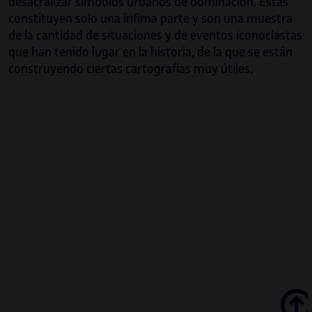
desacralizar símbolos urbanos de dominación. Estas
Journal of Aesthetics & Protest: Issue # 11,
constituyen solo una ínfima parte y son una muestra
Newsletter Project (Marc Herbst) L.A. 2020.
de la cantidad de situaciones y de eventos iconoclastas
Manifestaciones Públicas de Afecto (Florencia
que han tenido lugar en la historia, de la que se están
Portocarrero), BAR project, Barcelona, 2016.
construyendo ciertas cartografías muy útiles.
Paesagio, ed Blauer Hase (Riccardo Giacconi),
2019. Spectres of Modernism (Clare Carolin),
Raven Row, Londres, 2017. The Harbor,
Betalocal, San Juan PR, South London Gallery,
Tate Britain, Londres, BCNProducció\10
Barcelona, Proyectos Ultravioleta, Guatemala,
Aformal Academy, Hong Kong-Shenzen Bi-
City Biennale of Urbanism\Architecture,
eme3, Barcelona, INCA Detroit, USA o Alkovi
gallery, Helsinki, INDEX, México.
Varias de sus publicaciones pueden
estudiarse en MACBA Arxiu. Actualmente,
Scroll
está finalizando un máster de Filosofía