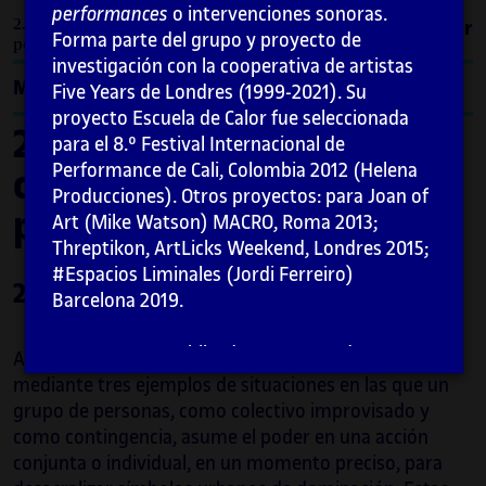
performances
o intervenciones sonoras.
2. Acciones llevadas a cabo como protestas
Imprimir
Forma parte del grupo y proyecto de
políticas / 2.1. Introducción
investigación con la cooperativa de artistas
Menú
Five Years de Londres (1999-2021). Su
proyecto Escuela de Calor fue seleccionada
2. Acciones llevadas a
para el 8.º Festival Internacional de
Performance de Cali, Colombia 2012 (Helena
cabo como protestas
Producciones). Otros proyectos: para Joan of
políticas
Art (Mike Watson) MACRO, Roma 2013;
Threptikon, ArtLicks Weekend, Londres 2015;
#Espacios Liminales (Jordi Ferreiro)
2.1. Introducción
Barcelona 2019.
Ha expuesto, publicado o presentado
A continuación, estableceremos una comparativa
ponencias en Spike Island, Associates Space
mediante tres ejemplos de situaciones en las que un
(Carmen Juliá), Bristol, 2020. Performing
grupo de personas, como colectivo improvisado y
Otherness: a Postcolonial Approach to
como contingencia, asume el poder en una acción
Francoist Spain (María Iñigo Clavo),
conjunta o individual, en un momento preciso, para
Edinburgh University, Scotland, 2018. The