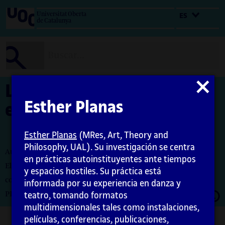
Salta
Universitat Oberta
ES
al
de Catalunya
contenido
Cerrar
La revolución de las
modal
Esther Planas
estatuas
Esther Planas
(MRes, Art, Theory and
Philosophy, UAL). Su investigación se centra
Autora: Esther Planas
en prácticas autoinstituyentes ante tiempos
El encargo y la creación de este material docente han sido
y espacios hostiles. Su práctica está
coordinados por la profesora: Maria Íñigo
informada por su experiencia en danza y
Abrir
PID_00282980
teatro, tomando formatos
moda
multidimensionales tales como instalaciones,
películas, conferencias, publicaciones,