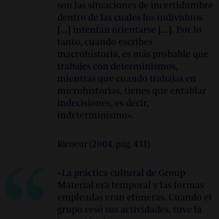
son las situaciones de incertidumbre
Kolding. En 2017 completó su tesis doctoral
dentro de las cuales los individuos
Dispositifs of Touching: A Curatorial Study on
[…] intentan orientarse […]. Por lo
The Plazas of Sovereignty
en el departamento
tanto, cuando escribes
de Visual Cultures (
Curatorial/Knowledge
) de
macrohistoria, es más probable que
Goldsmiths College, University of London. De
trabajes con determinismos,
2016 a 2019 formó parte de la Comisión
mientras que cuando trabajas en
Técnica Temporal de Eremuak del Gobierno
microhistorias, tienes que entablar
vasco. En la actualidad imparte el curso
indecisiones, es decir,
Curating Positions
(con Marwa Arsanios y
indeterminismo».
Leon Filter) en el Máster de Arte del Dutch
Art Institute, Arnhem. En 2020-2021 ha
recibido la beca MAEC-AECID en la Academia
Ricoeur (2004, pág. 431)
de España en Roma.
«La práctica cultural de Group
Material era temporal y las formas
empleadas eran efímeras. Cuando el
grupo cesó sus actividades, tuve la