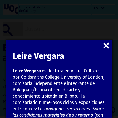
Salta
Universitat Oberta
ES
al
de Catalunya
contenido
Cerrar
El comisariado y la
modal
Leire Vergara
autoorganización
Leire Vergara
es doctora en Visual Cultures
por Goldsmiths College University of London,
Autora: Leire Vergara
comisaria independiente e integrante de
El encargo y la creación de este material docente han sido
Bulegoa z/b, una oficina de arte y
coordinados por la profesora: Maria Iñigo
conocimiento ubicada en Bilbao. Ha
PID_00276570
comisariado numerosos ciclos y exposiciones,
entre otros:
Las imágenes recurrentes. Sobre
Abrir
Primera edición: febrero 2021
moda
las condiciones materiales de su retorno
(con