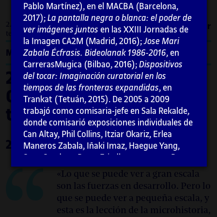
Pablo Martínez), en el MACBA (Barcelona,
2017);
La pantalla negra o blanca: el poder de
2. Formas de lo colectivo. Grupos, contextos y
Imprimir
ver imágenes juntos
en las XXIII Jornadas de
temporalidades / 2.2. Group Material
la Imagen CA2M (Madrid, 2016);
Jose Mari
Menú
Zabala Écfrasis. Bideolanak 1986-2016
, en
CarrerasMugica (Bilbao, 2016);
Dispositivos
2. Formas de lo colectivo.
del tocar: Imaginación curatorial en los
tiempos de las fronteras expandidas
, en
Grupos, contextos y
Trankat (Tetuán, 2015). De 2005 a 2009
temporalidades
trabajó como comisaria-jefe en Sala Rekalde,
donde comisarió exposiciones individuales de
Can Altay, Phil Collins, Itziar Okariz, Erlea
2.2. Group Material
Maneros Zabala, Iñaki Imaz, Haegue Yang,
Sean Snyder y Peter Friedl, entre otros. De
2002 a 2005 fue co-directora de DAE-
«Lo que se puede ver a gran escala
Donostiako Arte Ekinbideak (con Peio
son las fuerzas en desarrollo. Pero lo
Aguirre), proyecto asociado a Arteleku que
que se puede ver a pequeña escala, y
produjo proyectos con artistas como Susan
esta es la lección de la microhistoria,
Philipsz, Lise Harlev, Phil Collins o Jakob