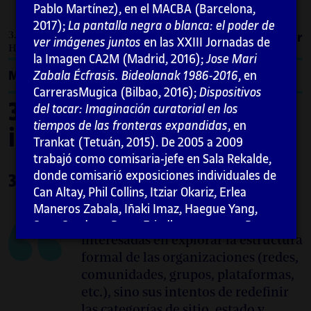
Pablo Martínez), en el MACBA (Barcelona,
2017);
La pantalla negra o blanca: el poder de
3. Estructuras independientes / 3.3. What,
Imprimir
ver imágenes juntos
en las XXIII Jornadas de
How & For Whom
la Imagen CA2M (Madrid, 2016);
Jose Mari
Menú
Zabala Écfrasis. Bideolanak 1986-2016
, en
CarrerasMugica (Bilbao, 2016);
Dispositivos
3. Estructuras
del tocar: Imaginación curatorial en los
tiempos de las fronteras expandidas
, en
independientes
Trankat (Tetuán, 2015). De 2005 a 2009
trabajó como comisaria-jefe en Sala Rekalde,
donde comisarió exposiciones individuales de
3.3. What, How & For Whom
Can Altay, Phil Collins, Itziar Okariz, Erlea
Maneros Zabala, Iñaki Imaz, Haegue Yang,
«Principalmente, no estamos
Sean Snyder y Peter Friedl, entre otros. De
interesadas en explorar la estructura
2002 a 2005 fue co-directora de DAE-
formal de las organizaciones (redes,
Donostiako Arte Ekinbideak (con Peio
comunidades, grupos, plataformas,
Aguirre), proyecto asociado a Arteleku que
produjo proyectos con artistas como Susan
etc.), sino sus intentos de redefinir
Philipsz, Lise Harlev, Phil Collins o Jakob
las categorías de sitio, estado y