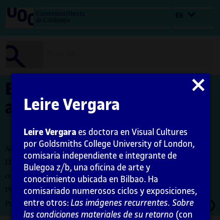
Salta
Universitat Oberta
ES
al
de Catalunya
contenido
Cerrar
El comisariado y la
modal
Leire Vergara
autoorganización
Leire Vergara
es doctora en Visual Cultures
por Goldsmiths College University of London,
Autora: Leire Vergara
comisaria independiente e integrante de
El encargo y la creación de este material docente han sido
Bulegoa z/b, una oficina de arte y
coordinados por la profesora: Maria Iñigo
conocimiento ubicada en Bilbao. Ha
PID_00276570
comisariado numerosos ciclos y exposiciones,
entre otros:
Las imágenes recurrentes. Sobre
Abrir
Primera edición: febrero 2021
moda
las condiciones materiales de su retorno
(con