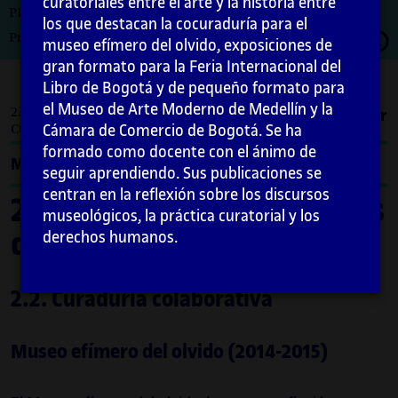
curatoriales entre el arte y la historia entre
PID_00274734
los que destacan la cocuraduría para el
Abrir
Primera edición: febrero 2021
museo efímero del olvido, exposiciones de
moda
gran formato para la Feria Internacional del
Libro de Bogotá y de pequeño formato para
el Museo de Arte Moderno de Medellín y la
2. Formas de hacer y casos de estudio / 2.2.
Imprimir
Cámara de Comercio de Bogotá. Se ha
Curaduría colaborativa
formado como docente con el ánimo de
Menú
seguir aprendiendo. Sus publicaciones se
centran en la reflexión sobre los discursos
2. Formas de hacer y casos
museológicos, la práctica curatorial y los
de estudio
derechos humanos.
2.2. Curaduría colaborativa
Museo efímero del olvido (2014-2015)