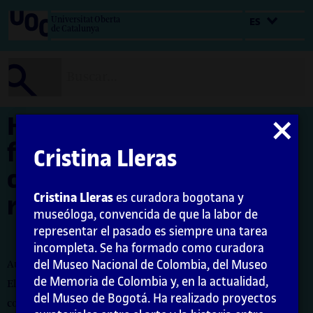
Salta
Universitat Oberta
ES
al
de Catalunya
contenido
Hacer curaduría, una
Cerrar
modal
función que
Cristina Lleras
constantemente se
Cristina Lleras
es curadora bogotana y
redefine
museóloga, convencida de que la labor de
representar el pasado es siempre una tarea
incompleta. Se ha formado como curadora
del Museo Nacional de Colombia, del Museo
Autora: Cristina Lleras
de Memoria de Colombia y, en la actualidad,
El encargo y la creación de este material docente han sido
del Museo de Bogotá. Ha realizado proyectos
coordinados por la profesora: Maria Iñigo