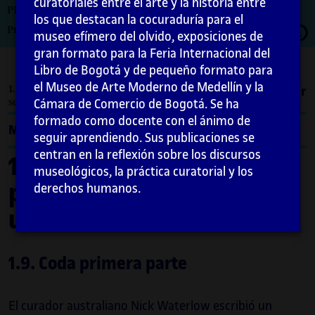
curatoriales entre el arte y la historia entre
PID_00274734
los que destacan la cocuraduría para el
Abrir
Primera edición: febrero 2021
museo efímero del olvido, exposiciones de
moda
gran formato para la Feria Internacional del
Libro de Bogotá y de pequeño formato para
el Museo de Arte Moderno de Medellín y la
1. ¿Qué es la curaduría y para qué le puede
Imprimir
servir a un artista? / 1.9. Coda primera parte
Cámara de Comercio de Bogotá. Se ha
formado como docente con el ánimo de
Menú
seguir aprendiendo. Sus publicaciones se
centran en la reflexión sobre los discursos
1. ¿Qué es la curaduría y
museológicos, la práctica curatorial y los
para qué le puede servir a
derechos humanos.
un artista?
1.9. Coda primera parte
El curador australiano Nick Waterlow escribió un