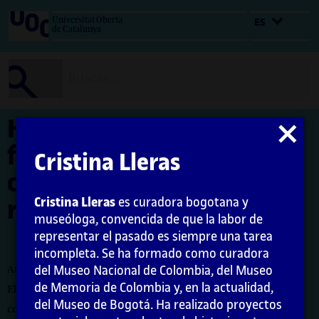
Salta
Universitat Oberta
ES
al
de Catalunya
contenido
Hacer curaduría, una
Cerrar
función que
modal
Cristina Lleras
constantemente se
Cristina Lleras
es curadora bogotana y
redefine
museóloga, convencida de que la labor de
representar el pasado es siempre una tarea
incompleta. Se ha formado como curadora
del Museo Nacional de Colombia, del Museo
Autora: Cristina Lleras
de Memoria de Colombia y, en la actualidad,
El encargo y la creación de este material docente han sido
del Museo de Bogotá. Ha realizado proyectos
coordinados por la profesora: Maria Iñigo