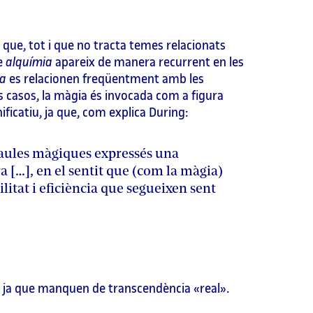
 que, tot i que no tracta temes relacionats
me
alquímia
apareix de manera recurrent en les
a
es relacionen freqüentment amb les
s casos, la màgia és invocada com a figura
ificatiu, ja que, com explica During:
araules màgiques expressés una
a […], en el sentit que (com la màgia)
ilitat i eficiència que segueixen sent
àcia, ja que manquen de transcendència «real».