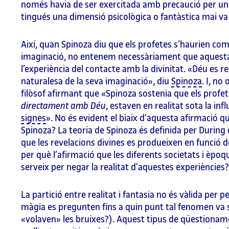
només havia de ser exercitada amb precaució per un g
tingués una dimensió psicològica o fantàstica mai va s
Així, quan Spinoza diu que els profetes s’haurien co
imaginació, no entenem necessàriament que aquesta 
l’experiència del contacte amb la divinitat. «Déu es 
naturalesa de la seva imaginació», diu
Spinoza
. I, no
filòsof afirmant que «Spinoza sostenia que els profet
directament amb Déu
, estaven en realitat sota la inf
signes
». No és evident el biaix d’aquesta afirmació 
Spinoza? La teoria de Spinoza és definida per During 
que les revelacions divines es produeixen en funció de
per què l’afirmació que les diferents societats i èpo
serveix per negar la realitat d’aquestes experiències?
La partició entre realitat i fantasia no és vàlida per 
màgia es pregunten fins a quin punt tal fenomen va s
«volaven» les bruixes?). Aquest tipus de qüestioname