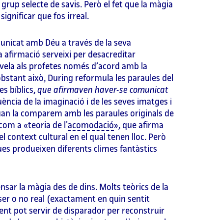
rup selecte de savis. Però el fet que la màgia
ignificar que fos irreal.
municat amb Déu a través de la seva
afirmació serveixi per desacreditar
revela als profetes només d’acord amb la
 obstant això, During reformula les paraules del
es bíblics,
que afirmaven haver-se comunicat
luència de la imaginació i de les seves imatges i
quan la comparem amb les paraules originals de
com a «teoria de l’
acomodació
», que afirma
l context cultural en el qual tenen lloc. Però
ques produeixen diferents climes fantàstics
pensar la màgia des de dins. Molts teòrics de la
er o no real (exactament en quin sentit
nt pot servir de disparador per reconstruir