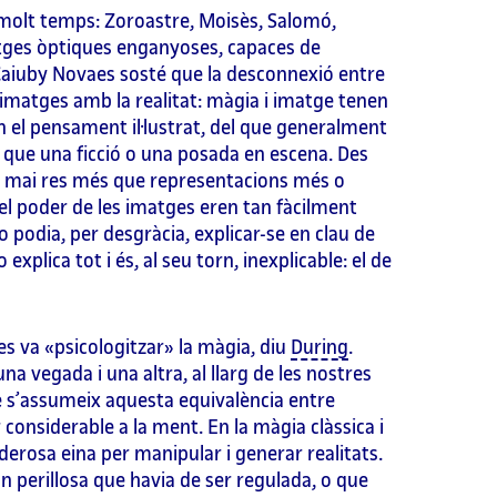
 molt temps: Zoroastre, Moisès, Salomó,
atges òptiques enganyoses, capaces de
 Caiuby Novaes sosté que la desconnexió entre
 imatges amb la realitat: màgia i imatge tenen
n el pensament il·lustrat, del que generalment
que una ficció o una posada en escena. Des
t mai res més que representacions més o
el poder de les imatges eren tan fàcilment
 podia, per desgràcia, explicar-se en clau de
 explica tot i és, al seu torn, inexplicable: el de
 es va «psicologitzar» la màgia, diu
During
.
na vegada i una altra, al llarg de les nostres
què s’assumeix aquesta equivalència entre
considerable a la ment. En la màgia clàssica i
erosa eina per manipular i generar realitats.
an perillosa que havia de ser regulada, o que