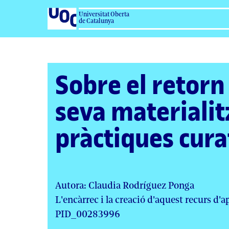
Salta
Universitat Oberta
al
de Catalunya
contingut
Sobre el retorn 
seva materialitz
pràctiques cura
Autora: Claudia Rodríguez Ponga
L'encàrrec i la creació d'aquest recurs d'
PID_00283996