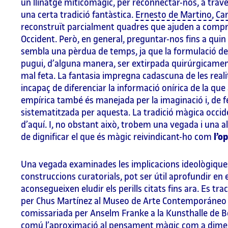
un llinatge miticomàgic, per reconnectar-nos, a travé
una certa tradició fantàstica.
Ernesto de Martino
,
Ca
reconstruït parcialment quadres que ajuden a compre
Occident. Però, en general, preguntar-nos fins a quin 
sembla una pèrdua de temps, ja que la formulació de
pugui, d’alguna manera, ser extirpada quirúrgicament
mal feta. La fantasia impregna cadascuna de les reali
incapaç de diferenciar la informació onírica de la que 
empírica també és manejada per la imaginació i, de f
sistematitzada per aquesta. La tradició màgica occide
d’aquí. I, no obstant això, trobem una vegada i una a
de dignificar el que és màgic reivindicant-ho com
l’o
Una vegada examinades les implicacions ideològiques 
construccions curatorials, pot ser útil aprofundir en
aconsegueixen eludir els perills citats fins ara. Es tra
per Chus Martínez al Museo de Arte Contemporáneo 
comissariada per Anselm Franke a la Kunsthalle de B
comú l’aproximació al pensament màgic com a dimens