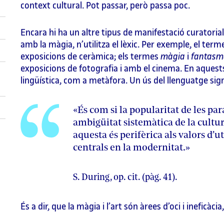
context cultural. Pot passar, però passa poc.
Encara hi ha un altre tipus de manifestació curatorial
amb la màgia, n’utilitza el lèxic. Per exemple, el ter
exposicions de ceràmica; els termes
màgia
i
fantasm
exposicions de fotografia i amb el cinema. En aquest
lingüística, com a metàfora. Un ús del llenguatge sign
«És com si la popularitat de les p
ambigüitat sistemàtica de la cultur
aquesta és perifèrica als valors d’ut
centrals en la modernitat.»
S. During, op. cit. (pàg. 41).
És a dir, que la màgia i l’art són àrees d’oci i inefic