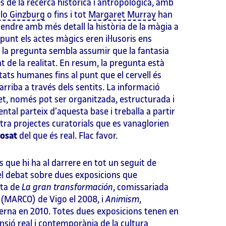
s de la recerca històrica i antropològica, amb
rlo Ginzburg
o fins i tot
Margaret Murray
han
ndre amb més detall la història de la màgia a
punt els actes màgics eren il·lusoris ens
 la pregunta sembla assumir que la fantasia
 de la realitat. En resum, la pregunta està
tats humanes fins al punt que el cervell és
arriba a través dels sentits. La informació
et, només pot ser organitzada, estructurada i
ntal parteix d’aquesta base i treballa a partir
ltra projectes curatorials que es vanaglorien
posat
del que és real. Flac favor.
que hi ha al darrere en tot un seguit de
 el debat sobre dues exposicions que
cta de
La gran transformación
, comissariada
(MARCO) de Vigo el 2008, i
Animism
,
erna en 2010. Totes dues exposicions tenen en
ió real i contemporània de la cultura