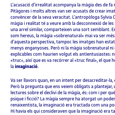
L’acusació d’irrealitat acompanya la màgia des de fa
Pitàgores i molts altres van ser acusats de crear im
convèncer de la seva veracitat. L’antropòloga Sylvia
màgia i realitat té a veure amb la desconnexió de les
una arrel similar, comparteixen una sort semblant. E
som hereus, la màgia «sobrenatural» mai va ser més 
d’aquesta perspectiva, tampoc les imatges han esta
menys enganyoses. Però ni la màgia sobrenatural ni 
explicables com haurien volgut els antientusiastes: no
«truc», així que es va recórrer al «truc final», el que ho
la
imaginació
.
Va ser llavors quan, en un intent per desacreditar-la,
Però la pregunta que ens veiem obligats a plantejar, u
lectures sobre el declivi de la màgia, és: com i per 
psique i ficció? La màgia sempre ha atorgat un poder 
renaixentista, la imaginació era tractada com una pod
Hi havia els qui consideraven que la imaginació era t