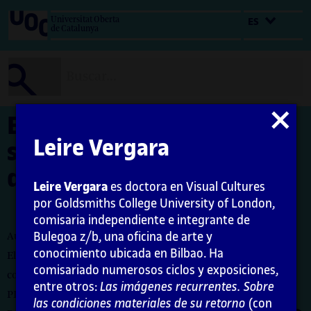
Salta
Universitat Oberta
ES
al
de Catalunya
contenido
Cerrar
El comisariado frente,
modal
Leire Vergara
sobre, para, con, por o
desde el contexto
Leire Vergara
es doctora en Visual Cultures
por Goldsmiths College University of London,
comisaria independiente e integrante de
Bulegoa z/b, una oficina de arte y
Autora: Leire Vergara
conocimiento ubicada en Bilbao. Ha
El encargo y la creación de este material docente han sido
comisariado numerosos ciclos y exposiciones,
coordinados por la profesora: Maria Iñigo
entre otros:
Las imágenes recurrentes. Sobre
PID_00274731
las condiciones materiales de su retorno
(con