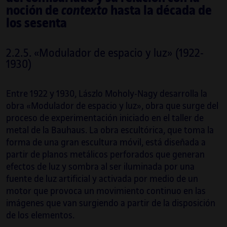
noción de
contexto
hasta la década de
Kolding. En 2017 completó su tesis doctoral
los sesenta
Dispositifs of Touching: A Curatorial Study on
The Plazas of Sovereignty
en el departamento
de Visual Cultures (
Curatorial/Knowledge
) de
2.2.5. «Modulador de espacio y luz» (1922-
Goldsmiths College, University of London. De
1930)
2016 a 2019 formó parte de la Comisión
Técnica Temporal de Eremuak del Gobierno
Entre 1922 y 1930, Lászlo Moholy-Nagy desarrolla la
vasco. En la actualidad imparte el curso
obra «Modulador de espacio y luz», obra que surge del
Curating Positions
(con Marwa Arsanios y
proceso de experimentación iniciado en el taller de
Leon Filter) en el Máster de Arte del Dutch
metal de la Bauhaus. La obra escultórica, que toma la
Art Institute, Arnhem. En 2020-2021 ha
forma de una gran escultura móvil, está diseñada a
recibido la beca MAEC-AECID en la Academia
partir de planos metálicos perforados que generan
de España en Roma.
efectos de luz y sombra al ser iluminada por una
fuente de luz artificial y activada por medio de un
motor que provoca un movimiento continuo en las
imágenes que van surgiendo a partir de la disposición
de los elementos.