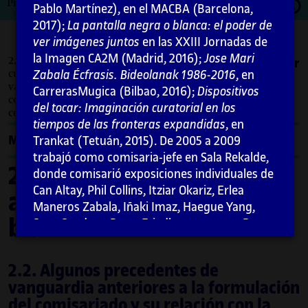
Abrir
Primera edición: febrero 2021
Pablo Martínez), en el MACBA (Barcelona,
moda
2017);
La pantalla negra o blanca: el poder de
ver imágenes juntos
en las XXIII Jornadas de
la Imagen CA2M (Madrid, 2016);
Jose Mari
2. Contextos discursivos y artísticos sobre el
Imprimir
Zabala Écfrasis. Bideolanak 1986-2016
, en
cubo blanco / 2.2. Algunos precedentes de
vanguardia anteriores a la formulación del
CarrerasMugica (Bilbao, 2016);
Dispositivos
comisariado y su relación con la noción de
del tocar: Imaginación curatorial en los
contexto hasta la década de los sesenta.
tiempos de las fronteras expandidas
, en
Menú
Trankat (Tetuán, 2015). De 2005 a 2009
trabajó como comisaria-jefe en Sala Rekalde,
2. Contextos discursivos y
donde comisarió exposiciones individuales de
Can Altay, Phil Collins, Itziar Okariz, Erlea
artísticos sobre el cubo
Maneros Zabala, Iñaki Imaz, Haegue Yang,
blanco
Sean Snyder y Peter Friedl, entre otros. De
2002 a 2005 fue co-directora de DAE-
Donostiako Arte Ekinbideak (con Peio
2.2. Algunos precedentes de
Aguirre), proyecto asociado a Arteleku que
vanguardia anteriores a la formulación
produjo proyectos con artistas como Susan
del comisariado y su relación con la
Philipsz, Lise Harlev, Phil Collins o Jakob