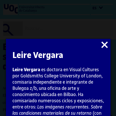
Salta
Universitat Oberta
ES
al
de Catalunya
contenido
Cerrar
El comisariado frente,
modal
Leire Vergara
sobre, para, con, por o
desde el contexto
Leire Vergara
es doctora en Visual Cultures
por Goldsmiths College University of London,
comisaria independiente e integrante de
Bulegoa z/b, una oficina de arte y
Autora: Leire Vergara
conocimiento ubicada en Bilbao. Ha
El encargo y la creación de este material docente han sido
comisariado numerosos ciclos y exposiciones,
coordinados por la profesora: Maria Iñigo
entre otros:
Las imágenes recurrentes. Sobre
PID_00274731
las condiciones materiales de su retorno
(con