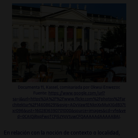
Documenta 11, Kassel, comisariada por Okwui Enwezor.
Fuente:
https://www.google.com/url?
sa=i&url=https%3A%2F%2Fwww.flickr.com%2Fphotos%2Far
chitektur%2F146086291&psig=AOvVaw1ENknXxMuKIGdB37t
xr096&ust=1602836390701000&source=images&cd=vfe&ve
d=0CAIQjRxqFwoTCPj5zYqVtuwCFQAAAAAdAAAAABAI
.
En relación con la noción de contexto o localidad,