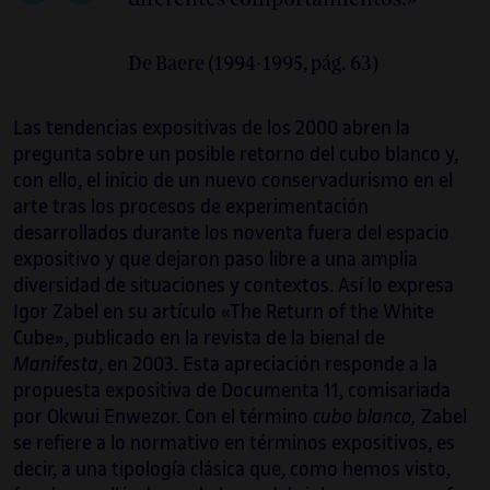
Kolding. En 2017 completó su tesis doctoral
Dispositifs of Touching: A Curatorial Study on
De Baere (1994-1995, pág. 63)
The Plazas of Sovereignty
en el departamento
de Visual Cultures (
Curatorial/Knowledge
) de
Las tendencias expositivas de los 2000 abren la
Goldsmiths College, University of London. De
pregunta sobre un posible retorno del cubo blanco y,
2016 a 2019 formó parte de la Comisión
con ello, el inicio de un nuevo conservadurismo en el
Técnica Temporal de Eremuak del Gobierno
arte tras los procesos de experimentación
vasco. En la actualidad imparte el curso
desarrollados durante los noventa fuera del espacio
Curating Positions
(con Marwa Arsanios y
expositivo y que dejaron paso libre a una amplia
Leon Filter) en el Máster de Arte del Dutch
diversidad de situaciones y contextos. Así lo expresa
Art Institute, Arnhem. En 2020-2021 ha
Igor Zabel en su artículo «The Return of the White
recibido la beca MAEC-AECID en la Academia
Cube», publicado en la revista de la bienal de
de España en Roma.
Manifesta
, en 2003. Esta apreciación responde a la
propuesta expositiva de Documenta 11, comisariada
por Okwui Enwezor. Con el término
cubo blanco,
Zabel
se refiere a lo normativo en términos expositivos, es
decir, a una tipología clásica que, como hemos visto,