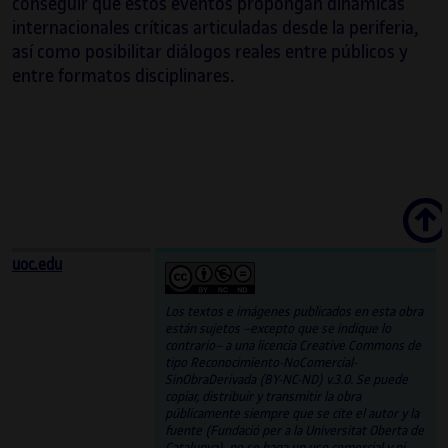
conseguir que estos eventos propongan dinámicas
internacionales críticas articuladas desde la periferia,
así como posibilitar diálogos reales entre públicos y
entre formatos disciplinares.
Scroll
uoc.edu
Los textos e imágenes publicados en esta obra
están sujetos –excepto que se indique lo
contrario– a una licencia Creative Commons de
tipo Reconocimiento-NoComercial-
SinObraDerivada (BY-NC-ND) v.3.0. Se puede
copiar, distribuir y transmitir la obra
públicamente siempre que se cite el autor y la
fuente (Fundació per a la Universitat Oberta de
Catalunya), no se haga un uso comercial y ni