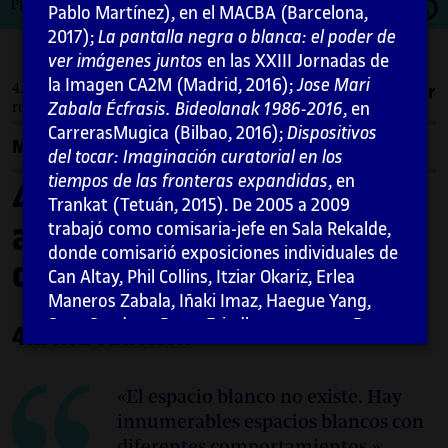
Abrir
Primera edición: febrero 2021
Pablo Martínez), en el MACBA (Barcelona,
moda
2017);
La pantalla negra o blanca: el poder de
ver imágenes juntos
en las XXIII Jornadas de
la Imagen CA2M (Madrid, 2016);
Jose Mari
4. Contextos discursivos y artísticos sobre el
Imprimir
Zabala Écfrasis. Bideolanak 1986-2016
, en
retorno del cubo blanco / 4.1. Introducción
CarrerasMugica (Bilbao, 2016);
Dispositivos
Menú
del tocar: Imaginación curatorial en los
tiempos de las fronteras expandidas
, en
4. Contextos discursivos y
Trankat (Tetuán, 2015). De 2005 a 2009
artísticos sobre el retorno
trabajó como comisaria-jefe en Sala Rekalde,
donde comisarió exposiciones individuales de
del cubo blanco
Can Altay, Phil Collins, Itziar Okariz, Erlea
Maneros Zabala, Iñaki Imaz, Haegue Yang,
Sean Snyder y Peter Friedl, entre otros. De
4.1. Introducción
2002 a 2005 fue co-directora de DAE-
Donostiako Arte Ekinbideak (con Peio
Aguirre), proyecto asociado a Arteleku que
«El espacio blanco no existe. Hay
produjo proyectos con artistas como Susan
innumerables espacios blancos con
Philipsz, Lise Harlev, Phil Collins o Jakob
diferentes comportamientos.»