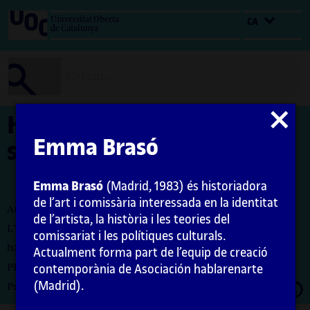
Salta
Universitat Oberta
CA
al
de Catalunya
contingut
Tancar
Història, debats i idees
modal
Emma Brasó
sobre el comissariat
Emma Brasó
(Madrid, 1983) és historiadora
de l’art i comissària interessada en la identitat
Autora: Emma Brasó
de l’artista, la història i les teories del
L'encàrrec i la creació d'aquest recurs d'aprenentatge UOC
comissariat i les polítiques culturals.
han estat coordinats per la professora: Maria Iñigo
Actualment forma part de l’equip de creació
PID_00274730
contemporània de Asociación hablarenarte
(Madrid).
Obrir
Primera edició: febrer 2021
moda