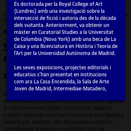
És doctorada per la Royal College of Art
(Londres) amb una investigació sobre la
5. El comissariat com a mediació / 5.1.
Imprimir
intersecció de ficció i autoria des de la dècada
Introducció
dels vuitanta. Anteriorment, va obtenir un
Menú
màster en Curatorial Studies a la Universitat
de Columbia (Nova York) amb una beca de La
5. El comissariat com a
Caixa y una llicenciatura en Història i Teoria de
l’Art per la Universidad Autónoma de Madrid.
mediació
Les seves exposicions, projectes editorials i
educatius s’han presentat en institucions
5.1. Introducció
com ara La Casa Encendida, la Sala de Arte
Joven de Madrid, Intermediae-Matadero,
Més enllà de la creació d’exposicions, el comissariat és
Tabacalera Madrid, Centre for Contemporary
una metodologia crítica mitjançant la qual es repensa
Arts (Glasgow), Canterbury Cathedral, Turner
la relació entre art, públic i institucions. Aquesta
Contemporary (Margate), International
creixent dimensió social del comissariat està lligada a
Association for Visual Culture (Londres),
l’interès per analitzar com els processos artístics
Fondazione Sandretto Re Rebaudengo (Torí) i
contribueixen a generar comunitats, com les
ISE Foundation (Nova York), entre d’altres.