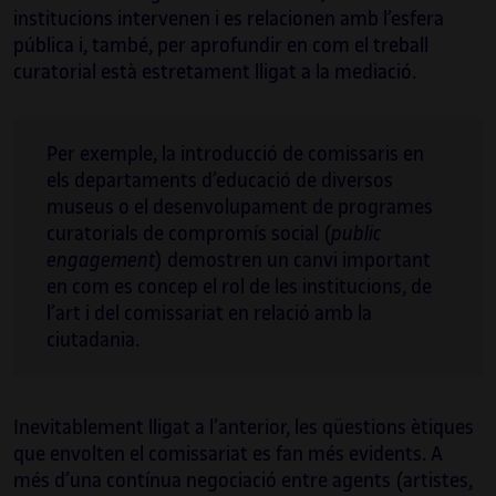
institucions intervenen i es relacionen amb l’esfera
pública i, també, per aprofundir en com el treball
Del 2007 al 2010 va ser assessora de Belles
curatorial està estretament lligat a la mediació.
Arts al Ministeri de Cultura i del 2013 al 2018
curadora del programa cultural de la
University for the Creative Arts (Regne Unit).
Per exemple, la introducció de comissaris en
els departaments d’educació de diversos
museus o el desenvolupament de programes
curatorials de compromís social (
public
engagement
) demostren un canvi important
en com es concep el rol de les institucions, de
l’art i del comissariat en relació amb la
ciutadania.
Inevitablement lligat a l’anterior, les qüestions ètiques
que envolten el comissariat es fan més evidents. A
més d’una contínua negociació entre agents (artistes,